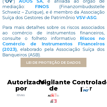
(“
OV
“)
AOOS SA
, é afiliada ao órgão de
mediação:
FINOS
(Finanzombudsstelle
Schweiz – Zurique), e é membro da Associação
Suíça dos Gestores de Patrimônio
VSV-ASG
.
Para mais detalhes sobre os riscos associados
ao comércio de instrumentos financeiros,
consulte o folheto informativo
Riscos no
Comércio de Instrumentos Financeiros
(2023)
, elaborado pela Associação Suíça dos
Banqueiros (ASB).
LEI DE PROTEÇÃO DE DADOS
Autorizado
Vigilante
Controlad
por
de
por