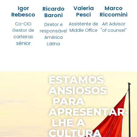
Igor
Valeria
Marco
Ricardo
Rebesco
Pesci
Riccomini
Baroni
Co-CIO
Assistente de
Art Advisor
Diretor e
Gestor de
Middle Office
"of counsel"
responsável
carteiras
América
sénior
Latina
ESTAMOS
ANSIOSOS
PARA
APRESENTAR-
LHE A
CULTURA