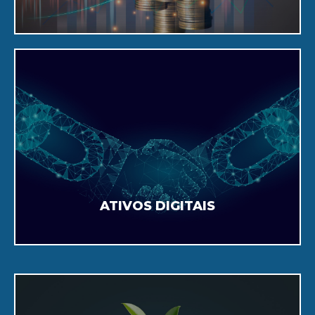
Saiba Mais
tokenização.
sob medida com a inovação da
KYC On-Chain, Custódia Digital e Trading
ATIVOS DIGITAIS
Saiba Mais