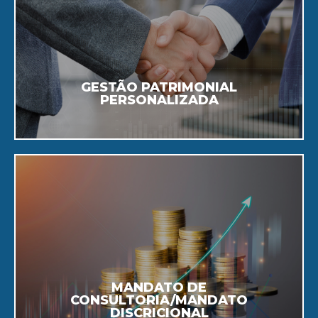
famílias.
particulares, instituições, empresas e
Soluções personalizadas para
GESTÃO PATRIMONIAL
PERSONALIZADA
Saiba Mais
nossos especialistas.
autónoma ou com a orientação dos
A gestão do seu património de forma
MANDATO DE
CONSULTORIA/MANDATO
DISCRICIONAL