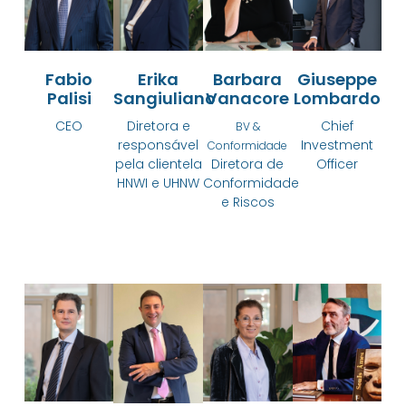
Fabio
Erika
Barbara
Giuseppe
Palisi
Sangiuliano
Vanacore
Lombardo
CEO
Diretora e
Chief
BV &
responsável
Investment
Conformidade
pela clientela
Diretora de
Officer
HNWI e UHNW
Conformidade
e Riscos