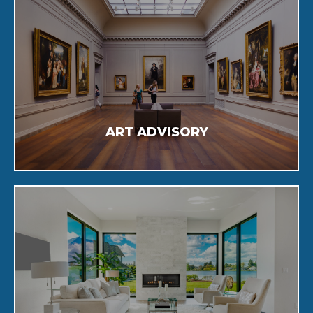
Saiba Mais
da área.
arte ao lado dos melhores profissionais
Consultoria específica sobre obras de
ART ADVISORY
Saiba Mais
estratégica e individualizada.
personalizados, com uma abordagem
Investimentos imobiliários