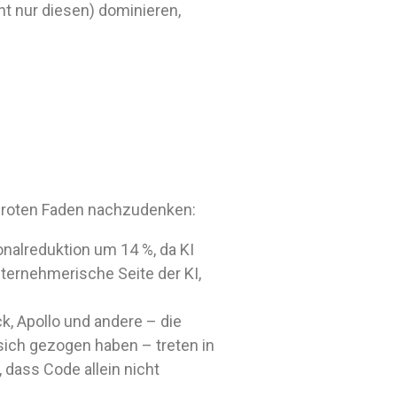
t nur diesen) dominieren,
n roten Faden nachzudenken:
onalreduktion um 14 %, da KI
nternehmerische Seite der KI,
ck, Apollo und andere – die
sich gezogen haben – treten in
 dass Code allein nicht