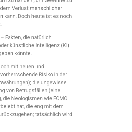
tonom zu handeln, um Gewinne zu
 dem Verlust menschlicher
in kann. Doch heute ist es noch
.
 Fakten, die natürlich
er künstliche Intelligenz (KI)
geben könnte.
edoch mit neuen und
vorherrschende Risiko in der
ptowährungen); die ungewisse
ng von Betrugsfällen (eine
ung, die Neologismen wie FOMO
belebt hat, die eng mit dem
zurückzugehen; tatsächlich wird