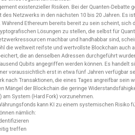
ement existenzieller Risiken. Bei der Quanten-Debatte g
 des Netzwerks in den nächsten 10 bis 20 Jahren. Es ist 
r. Während Ethereum bereits bereit zu sein scheint, sich
yptografischen Lösungen zu stellen, die selbst für Qu
Netzwerkressourcen machbar und handhabbar sind, scheint
l die weltweit reifste und wertvollste Blockchain auch a
peichert, die an denselben Adressen durchgeführt wurd
usend Qubits angegriffen werden können. Es handelt si
er voraussichtlich erst in etwa fünf Jahren verfügbar s
k nach Transaktionen, die eines Tages angreifbar sein we
n Mängel der Blockchain die geringe Widerstandsfähigkeit i
e) am System (Hard Fork) vorzunehmen.
n Währungsfonds kann KI zu einem systemischen Risiko fü
können nämlich:
entifizieren
itig treffen