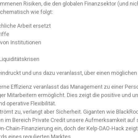
menen Risiken, die den globalen Finanzsektor (und nich
schematisch wie folgt:
hliche Arbeit ersetzt
iffe
on Institutionen
Liquiditätskrisen
indruckt und uns dazu veranlasst, über einen mögliche
nterne Effizienz veranlasst das Management zu einer Pers
r Mitarbeitern ermöglicht. Dies zeigt die positive und u
 operative Flexibilität.
l strömt zu, verlangt aber Sicherheit. Giganten wie BlackRo
n im Bereich Private Credit unsere Aufmerksamkeit auf 
n-Chain-Finanzierung ein, doch der Kelp-DAO-Hack zeigt,
rds eines regulierten Marktes.