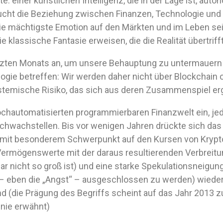
: einer künstlichen Intelligenz, die in der Lage ist, au
cht die Beziehung zwischen Finanzen, Technologie und
 die mächtigste Emotion auf den Märkten und im Leben se
e klassische Fantasie erweisen, die die Realität übertrifft
etzten Monats an, um unsere Behauptung zu untermauern –
logie betreffen: Wir werden daher nicht über Blockchain od
stemische Risiko, das sich aus deren Zusammenspiel er
 hochautomatisierten programmierbaren Finanzwelt ein, j
hwachstellen. Bis vor wenigen Jahren drückte sich das 
iko, mit besonderem Schwerpunkt auf den Kursen von Kry
 Vermögenswerte mit der daraus resultierenden Verbreitu
t gar nicht so groß ist) und eine starke Spekulationsneig
t – eben die „Angst“ – ausgeschlossen zu werden) wieder
ind (die Prägung des Begriffs scheint auf das Jahr 2013 
 nie erwähnt)