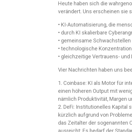
Heute haben sich die wahrgenom
verändert. Uns erscheinen sie 
• KI-Automatisierung, die mensc
• durch KI skalierbare Cyberangr
• gemeinsame Schwachstellen v
• technologische Konzentration
• gleichzeitige Vertrauens- und 
Vier Nachrichten haben uns bee
1. Coinbase: KI als Motor für i
einen höheren Output mit wenige
nämlich Produktivität, Margen und
2. DeFi: Institutionelles Kapita
kürzlich aufgrund von Probleme
das Zeitalter der sogenannten O
ausreicht: Es bedarf der Standa